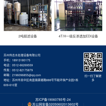
2吨超滤设备
4T/H一级反渗透加EDI设备
苏州伟志水处理设备有限公司
手机：18913180175
电话：0512-66269559
传真：0512-82175879
邮箱：2196096855@qq.com
扫一扫了解更
地址：苏州市吴中区甪直镇龚塘路888号节能环保产业园1栋
多
609-610室
苏ICP备19060785号-24
|
苏公网安备32050602013602号
|