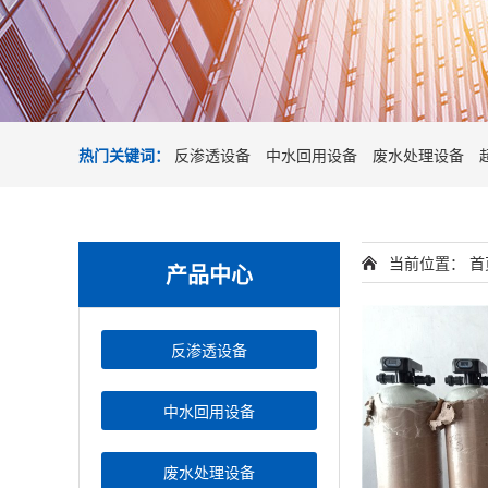
热门关键词：
反渗透设备
中水回用设备
废水处理设备
当前位置：
首
产品中心
反渗透设备
中水回用设备
废水处理设备