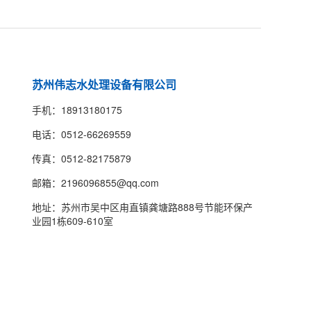
苏州伟志水处理设备有限公司
手机：18913180175
电话：0512-66269559
传真：0512-82175879
邮箱：2196096855@qq.com
地址：苏州市吴中区甪直镇龚塘路888号节能环保产
业园1栋609-610室