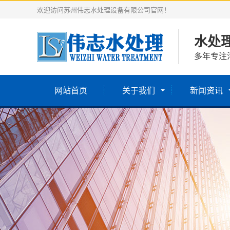
欢迎访问苏州伟志水处理设备有限公司官网！
水处
多年专注
网站首页
关于我们
新闻资讯