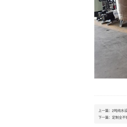
上一篇：2吨纯水
下一篇：定制全不