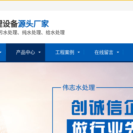
理设备
源头厂家
污水处理、纯水处理、给水处理
产品中心
工程案例
在线留言