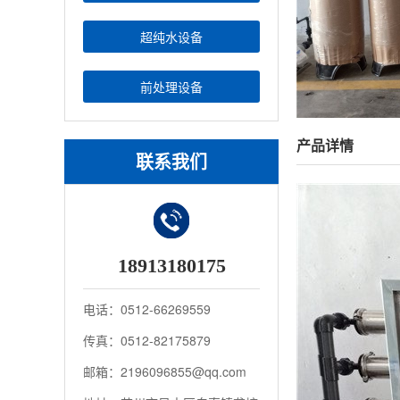
超纯水设备
前处理设备
产品详情
联系我们
18913180175
电话：0512-66269559
传真：0512-82175879
邮箱：2196096855@qq.com