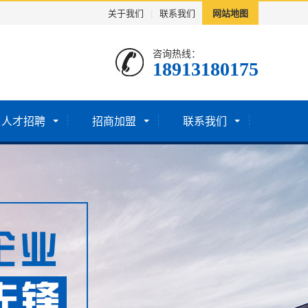
关于我们
|
联系我们
网站地图
咨询热线：
18913180175
人才招聘
招商加盟
联系我们