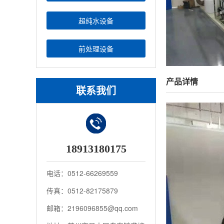
超纯水设备
前处理设备
产品详情
联系我们
18913180175
电话：0512-66269559
传真：0512-82175879
邮箱：2196096855@qq.com